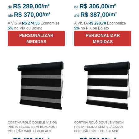
R$ 289,00
R$ 306,00
de
de
R$ 370,00
R$ 387,00
até
até
À VISTA
R$ 274,55
Economize
À VISTA
R$ 290,70
Economize
5%
no PIX ou Boleto
5%
no PIX ou Boleto
PERSONALIZAR
PERSONALIZAR
MEDIDAS
MEDIDAS
CORTINA ROLÔ DOUBLE VISION
CORTINA ROLÔ DOUBLE VISION
PRETA TECIDO SEMI BLACKOUT
PRETA TECIDO SEMI BLACKOUT
COLEÇÃO WIDE COR BLACK
COLEÇÃO SOFT COR BLACK