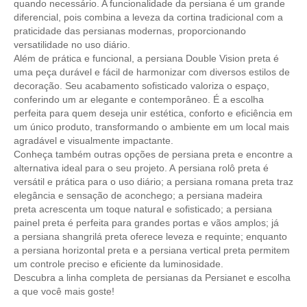
quando necessário. A funcionalidade da persiana é um grande
diferencial, pois combina a leveza da cortina tradicional com a
praticidade das persianas modernas, proporcionando
versatilidade no uso diário.
Além de prática e funcional, a persiana Double Vision preta é
uma peça durável e fácil de harmonizar com diversos estilos de
decoração. Seu acabamento sofisticado valoriza o espaço,
conferindo um ar elegante e contemporâneo. É a escolha
perfeita para quem deseja unir estética, conforto e eficiência em
um único produto, transformando o ambiente em um local mais
agradável e visualmente impactante.
Conheça também outras opções de
persiana preta
e encontre a
alternativa ideal para o seu projeto. A
persiana rolô preta
é
versátil e prática para o uso diário; a
persiana romana preta
traz
elegância e sensação de aconchego; a
persiana madeira
preta
acrescenta um toque natural e sofisticado; a
persiana
painel preta
é perfeita para grandes portas e vãos amplos; já
a
persiana shangrilá preta
oferece leveza e requinte; enquanto
a
persiana horizontal preta
e a
persiana vertical preta
permitem
um controle preciso e eficiente da luminosidade.
Descubra a linha completa de
persianas
da Persianet e escolha
a que você mais goste!