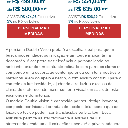
R$ 499,00
R$ 554,00
de
de
R$ 580,00
R$ 635,00
até
até
À VISTA
R$ 474,05
Economize
À VISTA
R$ 526,30
Economize
5%
no PIX ou Boleto
5%
no PIX ou Boleto
PERSONALIZAR
PERSONALIZAR
MEDIDAS
MEDIDAS
A persiana Double Vision preta é a escolha ideal para quem
busca modernidade, sofisticação e um toque marcante na
decoração. A cor preta traz elegância e personalidade ao
ambiente, criando um contraste refinado com paredes claras ou
compondo uma decoração contemporânea com tons neutros e
metálicos. Além do apelo estético, o tom escuro contribui para o
controle da luminosidade, ajudando a reduzir o excesso de
claridade e oferecendo maior conforto visual em salas de estar,
escritórios e dormitórios.
O modelo Double Vision é conhecido por seu design inovador,
composto por faixas alternadas de tecido e tela, sendo que as
faixas de tecido podem ser translúcidas ou blackout. Essa
estrutura permite ajustar facilmente a entrada de luz,
oferecendo desde uma iluminação suave até a privacidade total