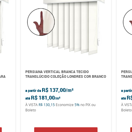
PERSIANA VERTICAL BRANCA TECIDO
PERSI
ARA
TRANSLÚCIDO COLEÇÃO LONDRES COR BRANCO
TRANS
R$ 137,00
a partir de
a parti
R$ 181,00
R
até
até
À VISTA
R$ 130,15
Economize
5%
no PIX ou
À VIS
Boleto
Boleto