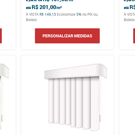
R$ 201,00
R
até
até
À VISTA
R$ 149,15
Economize
5%
no PIX ou
À VIS
Boleto
Boleto
PERSONALIZAR MEDIDAS