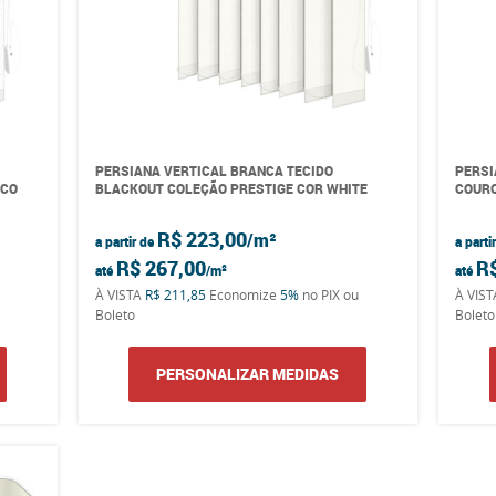
PERSIANA VERTICAL BRANCA TECIDO
PERSI
NCO
BLACKOUT COLEÇÃO PRESTIGE COR WHITE
COURO
R$ 223,00
a partir de
a parti
R$ 267,00
R
até
até
À VISTA
R$ 211,85
Economize
5%
no PIX ou
À VIS
Boleto
Boleto
PERSONALIZAR MEDIDAS