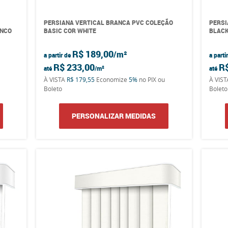
PERSIANA VERTICAL BRANCA PVC COLEÇÃO
PERSI
ANCO
BASIC COR WHITE
BLACK
R$ 189,00
a partir de
a parti
R$ 233,00
R
até
até
À VISTA
R$ 179,55
Economize
5%
no PIX ou
À VIS
Boleto
Boleto
PERSONALIZAR MEDIDAS