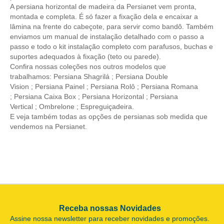
A persiana horizontal de madeira da Persianet vem pronta,
montada e completa. É só fazer a fixação dela e encaixar a
lâmina na frente do cabeçote, para servir como bandô. Também
enviamos um manual de instalação detalhado com o passo a
passo e todo o kit instalação completo com parafusos, buchas e
suportes adequados à fixação (teto ou parede).
Confira nossas coleções nos outros modelos que
trabalhamos:
Persiana Shagrilá
;
Persiana Double
Vision
;
Persiana Painel
;
Persiana Rolô
;
Persiana Romana
;
Persiana Caixa Box
;
Persiana Horizontal
;
Persiana
Vertical
;
Ombrelone
;
Espreguiçadeira
.
E veja também todas as opções de
persianas
sob medida que
vendemos na Persianet.
Receba nossas Novidades
Assine nossa newsletter para receber novidades e promoções.