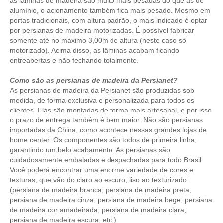
as lâminas de madeira são muito mais pesadas do que as de
alumínio, o acionamento também fica mais pesado. Mesmo em
portas tradicionais, com altura padrão, o mais indicado é optar
por persianas de madeira motorizadas. É possível fabricar
somente até no máximo 3,00m de altura (neste caso só
motorizado). Acima disso, as lâminas acabam ficando
entreabertas e não fechando totalmente.
Como são as persianas de madeira da Persianet?
As persianas de madeira da Persianet são produzidas sob
medida, de forma exclusiva e personalizada para todos os
clientes. Elas são montadas de forma mais artesanal, e por isso
o prazo de entrega também é bem maior. Não são persianas
importadas da China, como acontece nessas grandes lojas de
home center. Os componentes são todos de primeira linha,
garantindo um belo acabamento. As persianas são
cuidadosamente embaladas e despachadas para todo Brasil.
Você poderá encontrar uma enorme variedade de cores e
texturas, que vão do claro ao escuro, liso ao texturizado:
(
persiana de madeira branca
;
persiana de madeira preta
;
persiana de madeira cinza
;
persiana de madeira bege
;
persiana
de madeira cor amadeirada
; persiana de madeira clara;
persiana de madeira escura; etc.)