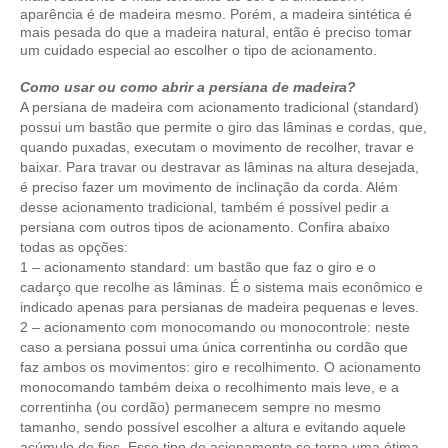
aparência é de madeira mesmo. Porém, a madeira sintética é
mais pesada do que a madeira natural, então é preciso tomar
um cuidado especial ao escolher o tipo de acionamento.
Como usar ou como abrir a persiana de madeira?
A persiana de madeira com acionamento tradicional (standard)
possui um bastão que permite o giro das lâminas e cordas, que,
quando puxadas, executam o movimento de recolher, travar e
baixar. Para travar ou destravar as lâminas na altura desejada,
é preciso fazer um movimento de inclinação da corda. Além
desse acionamento tradicional, também é possível pedir a
persiana com outros tipos de acionamento. Confira abaixo
todas as opções:
1 – acionamento standard: um bastão que faz o giro e o
cadarço que recolhe as lâminas. É o sistema mais econômico e
indicado apenas para persianas de madeira pequenas e leves.
2 – acionamento com monocomando ou monocontrole: neste
caso a persiana possui uma única correntinha ou cordão que
faz ambos os movimentos: giro e recolhimento. O acionamento
monocomando também deixa o recolhimento mais leve, e a
correntinha (ou cordão) permanecem sempre no mesmo
tamanho, sendo possível escolher a altura e evitando aquele
acúmulo de fios. Esse tipo de acionamento se torna uma ótima