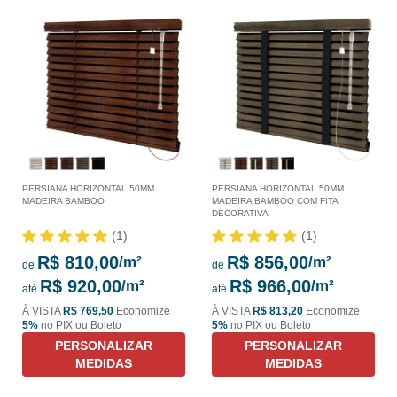
PERSIANA HORIZONTAL 50MM
PERSIANA HORIZONTAL 50MM
MADEIRA BAMBOO
MADEIRA BAMBOO COM FITA
DECORATIVA
(1)
(1)
R$ 810,00
R$ 856,00
de
de
R$ 920,00
R$ 966,00
até
até
À VISTA
R$ 769,50
Economize
À VISTA
R$ 813,20
Economize
5%
no PIX ou Boleto
5%
no PIX ou Boleto
PERSONALIZAR
PERSONALIZAR
MEDIDAS
MEDIDAS