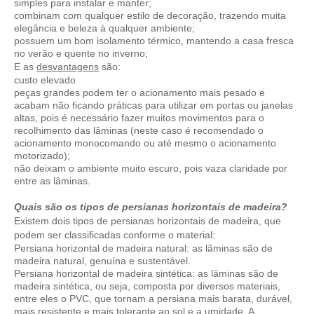
simples para instalar e manter;
combinam com qualquer estilo de decoração, trazendo muita
elegância e beleza à qualquer ambiente;
possuem um bom isolamento térmico, mantendo a casa fresca
no verão e quente no inverno;
E as
desvantagens
são:
custo elevado
peças grandes podem ter o acionamento mais pesado e
acabam não ficando práticas para utilizar em portas ou janelas
altas, pois é necessário fazer muitos movimentos para o
recolhimento das lâminas (neste caso é recomendado o
acionamento monocomando ou até mesmo o acionamento
motorizado);
não deixam o ambiente muito escuro, pois vaza claridade por
entre as lâminas.
Quais são os tipos de persianas horizontais de madeira?
Existem dois tipos de persianas horizontais de madeira, que
podem ser classificadas conforme o material:
Persiana horizontal de madeira natural: as lâminas são de
madeira natural, genuína e sustentável.
Persiana horizontal de madeira sintética: as lâminas são de
madeira sintética, ou seja, composta por diversos materiais,
entre eles o PVC, que tornam a persiana mais barata, durável,
mais resistente e mais tolerante ao sol e a umidade. A