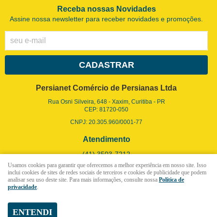
Receba nossas Novidades
Assine nossa newsletter para receber novidades e promoções.
CADASTRAR
Persianet Comércio de Persianas Ltda
Rua Osni Silveira, 648
-
Xaxim, Curitiba
-
PR
CEP: 81720-050
CNPJ: 20.305.960/0001-77
Atendimento
(41)
3503-7212
Usamos cookies para garantir que oferecemos a melhor experiência em nosso site. Isso
(41)
99955-5057
(WhatsApp)
inclui cookies de sites de redes sociais de terceiros e cookies de publicidade que podem
Seg a Sex - 9h às 12h - 13h30 às 17h30 (Somente Online)
analisar seu uso deste site. Para mais informações, consulte nossa
Política de
privacidade
.
vendas@persianet.com.br
ENTENDI
LOJA VIRTUAL CRIADA POR