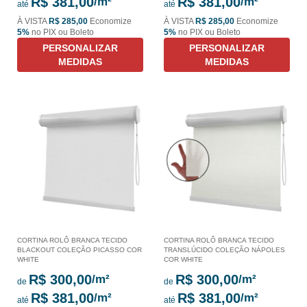
R$ 381,00
R$ 381,00
até
até
À VISTA
R$ 285,00
Economize
À VISTA
R$ 285,00
Economize
5%
no PIX ou Boleto
5%
no PIX ou Boleto
PERSONALIZAR
PERSONALIZAR
MEDIDAS
MEDIDAS
CORTINA ROLÔ BRANCA TECIDO
CORTINA ROLÔ BRANCA TECIDO
BLACKOUT COLEÇÃO PICASSO COR
TRANSLÚCIDO COLEÇÃO NÁPOLES
WHITE
COR WHITE
R$ 300,00
R$ 300,00
de
de
R$ 381,00
R$ 381,00
até
até