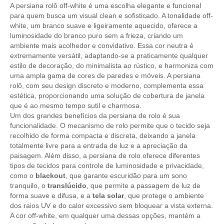
A persiana rolô off-white é uma escolha elegante e funcional
para quem busca um visual clean e sofisticado. A tonalidade off-
white, um branco suave e ligeiramente aquecido, oferece a
luminosidade do branco puro sem a frieza, criando um
ambiente mais acolhedor e convidativo. Essa cor neutra é
extremamente versátil, adaptando-se a praticamente qualquer
estilo de decoração, do minimalista ao rústico, e harmoniza com
uma ampla gama de cores de paredes e móveis. A persiana
rolô, com seu design discreto e moderno, complementa essa
estética, proporcionando uma solução de cobertura de janela
que é ao mesmo tempo sutil e charmosa.
Um dos grandes benefícios da persiana de rolo é sua
funcionalidade. O mecanismo de rolo permite que o tecido seja
recolhido de forma compacta e discreta, deixando a janela
totalmente livre para a entrada de luz e a apreciação da
paisagem. Além disso, a persiana de rolo oferece diferentes
tipos de tecidos para controle de luminosidade e privacidade,
como o
blackout
, que garante escuridão para um sono
tranquilo, o
translúcido
, que permite a passagem de luz de
forma suave e difusa, e a
tela solar
, que protege o ambiente
dos raios UV e do calor excessivo sem bloquear a vista externa.
A cor off-white, em qualquer uma dessas opções, mantém a