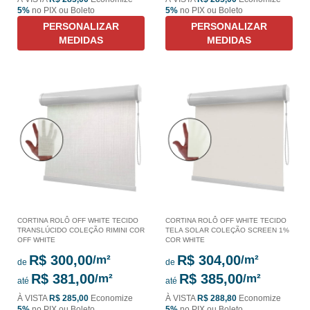
5%
no PIX ou Boleto
5%
no PIX ou Boleto
PERSONALIZAR
PERSONALIZAR
MEDIDAS
MEDIDAS
CORTINA ROLÔ OFF WHITE TECIDO
CORTINA ROLÔ OFF WHITE TECIDO
TRANSLÚCIDO COLEÇÃO RIMINI COR
TELA SOLAR COLEÇÃO SCREEN 1%
OFF WHITE
COR WHITE
R$ 300,00
R$ 304,00
de
de
R$ 381,00
R$ 385,00
até
até
À VISTA
R$ 285,00
Economize
À VISTA
R$ 288,80
Economize
5%
no PIX ou Boleto
5%
no PIX ou Boleto