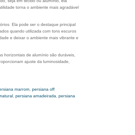
do, seja em tecido ou alumínio, ela
tilidade torna o ambiente mais agradável
rios. Ela pode ser o destaque principal
dos quando utilizada com tons escuros
dade e deixar o ambiente mais vibrante e
as horizontais de alumínio são duráveis,
proporcionam ajuste da luminosidade,
ersiana marrom
,
persiana off
natural
,
persiana amadeirada
,
persiana