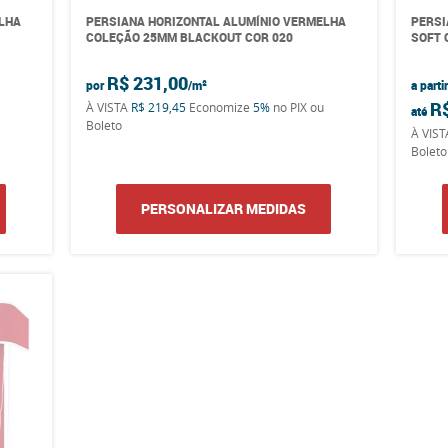
LHA
PERSIANA HORIZONTAL ALUMÍNIO VERMELHA
PERSI
COLEÇÃO 25MM BLACKOUT COR 020
SOFT 
R$ 231,00
por
a parti
R
À VISTA
R$ 219,45
Economize
5%
no PIX ou
até
Boleto
À VIS
Boleto
PERSONALIZAR MEDIDAS