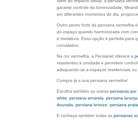
Além do impacto visual, a persiana verme
garante controle da luminosidade, filtra
em diferentes momentos do dia, proporcio
Outro ponto forte da persiana vermelha é
do espaço quando harmonizada com cores
e metálicos. Essa opção é perfeita para 
convidativo.
Na cor vermelha, a Persianet oferece a
p
resistentes à umidade e permitem control
adequando-se a espaços residenciais ou p
Compre já a sua persiana vermelha!
Escolha também as outras
persianas por
white
,
persiana amarela
,
persiana laranja
dourada
,
persiana bronze
,
persiana prata
E conheça também todas as
persianas s