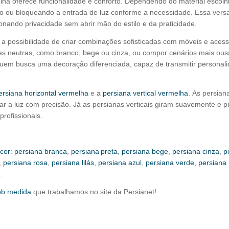
lha oferece funcionalidade e conforto. Dependendo do material escolhi
ndo ou bloqueando a entrada de luz conforme a necessidade. Essa versa
nando privacidade sem abrir mão do estilo e da praticidade.
 a possibilidade de criar combinações sofisticadas com móveis e acessó
 neutras, como branco, bege ou cinza, ou compor cenários mais ousa
quem busca uma decoração diferenciada, capaz de transmitir personali
ersiana horizontal vermelha
e a
persiana vertical vermelha
. As persian
ar a luz com precisão. Já as persianas verticais giram suavemente e 
rofissionais.
 cor
:
persiana branca
,
persiana
preta
,
persiana bege
,
persiana cinza
,
p
,
persiana rosa
,
persiana lilás
,
persiana azul
,
persiana verde
,
persiana 
.
ob medida
que trabalhamos no site da Persianet!