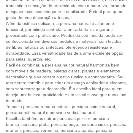
transmite a sensação de proximidade com a natureza, tornando
o espaço mais aconchegante e equilibrado. É ideal para quem
gosta de uma decoração artesanal.
Além da estética delicada, a persiana natural é altamente
funcional, permitindo controlar a entrada de luz e garantir
privacidade com praticidade. Produzida sob medida, pode ser
confeccionada em diversos modelos e materiais, com tecidos
de fibras naturais ou sintéticas, oferecendo resistência e
durabilidade. Essa versatilidade faz dela uma excelente opção
para salas, quartos, etc.
Fácil de combinar, a persiana na cor natural harmoniza bem
com móveis de madeira, paletas claras, plantas e elementos
decorativos que valorizam o estilo rústico e aconchegante. Seu
tom neutro contribui para criar um espaço acolhedor e elegante,
sem sobrecarregar a decoração. É a escolha ideal para quem
deseja unir beleza, praticidade e um visual suave que nunca sai
de moda.
Temos a
persiana romana natural
,
persiana painel natural
,
persiana rolô natural
e
persiana vertical natural
.
Escolha também as outras
persianas por cor
:
persiana
branca
,
persiana
preta
,
persiana bege
,
persiana cinza
,
persiana
marrom
,
persiana vermelha
,
persiana amarela
,
persiana