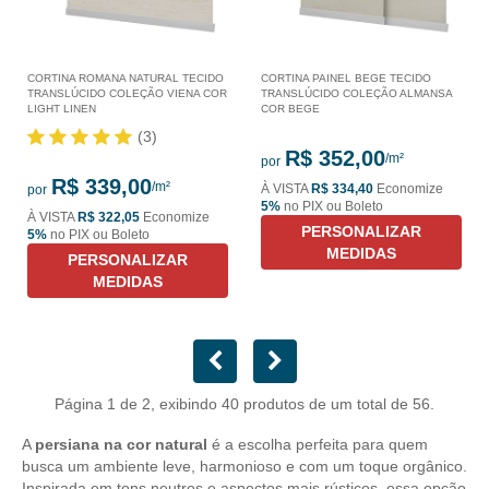
CORTINA ROMANA NATURAL TECIDO
CORTINA PAINEL BEGE TECIDO
TRANSLÚCIDO COLEÇÃO VIENA COR
TRANSLÚCIDO COLEÇÃO ALMANSA
LIGHT LINEN
COR BEGE
(3)
R$ 352,00
por
R$ 339,00
À VISTA
R$ 334,40
Economize
por
5%
no PIX ou Boleto
À VISTA
R$ 322,05
Economize
PERSONALIZAR
5%
no PIX ou Boleto
MEDIDAS
PERSONALIZAR
MEDIDAS
Página 1 de 2, exibindo 40 produtos de um total de 56.
A
persiana na cor natural
é a escolha perfeita para quem
busca um ambiente leve, harmonioso e com um toque orgânico.
Inspirada em tons neutros e aspectos mais rústicos, essa opção