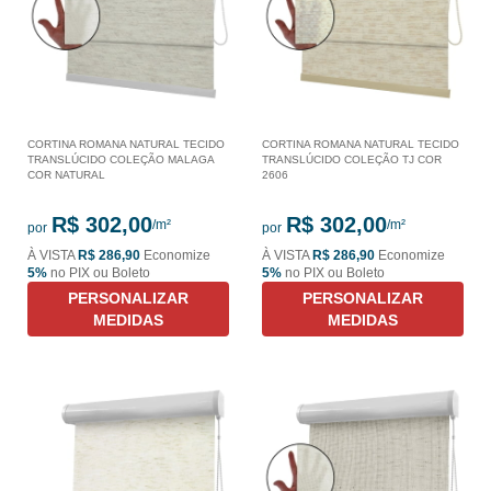
CORTINA ROMANA NATURAL TECIDO
CORTINA ROMANA NATURAL TECIDO
TRANSLÚCIDO COLEÇÃO MALAGA
TRANSLÚCIDO COLEÇÃO TJ COR
COR NATURAL
2606
R$ 302,00
R$ 302,00
por
por
À VISTA
R$ 286,90
Economize
À VISTA
R$ 286,90
Economize
5%
no PIX ou Boleto
5%
no PIX ou Boleto
PERSONALIZAR
PERSONALIZAR
MEDIDAS
MEDIDAS