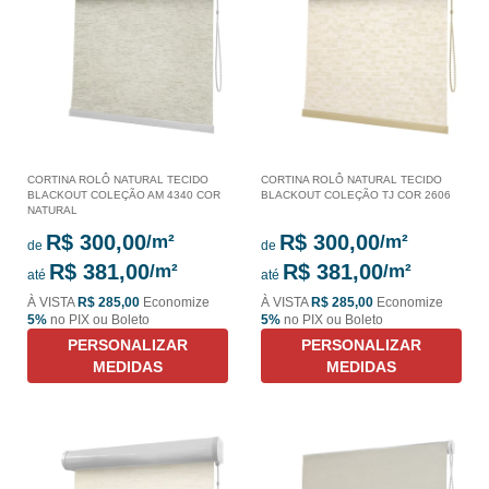
CORTINA ROLÔ NATURAL TECIDO
CORTINA ROLÔ NATURAL TECIDO
BLACKOUT COLEÇÃO AM 4340 COR
BLACKOUT COLEÇÃO TJ COR 2606
NATURAL
R$ 300,00
R$ 300,00
de
de
R$ 381,00
R$ 381,00
até
até
À VISTA
R$ 285,00
Economize
À VISTA
R$ 285,00
Economize
5%
no PIX ou Boleto
5%
no PIX ou Boleto
PERSONALIZAR
PERSONALIZAR
MEDIDAS
MEDIDAS