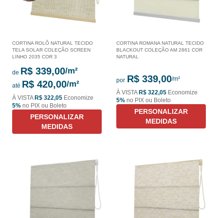
CORTINA ROLÔ NATURAL TECIDO
CORTINA ROMANA NATURAL TECIDO
TELA SOLAR COLEÇÃO SCREEN
BLACKOUT COLEÇÃO AM 2861 COR
LINHO 2035 COR 3
NATURAL
R$ 339,00
de
R$ 339,00
por
R$ 420,00
até
À VISTA
R$ 322,05
Economize
À VISTA
R$ 322,05
Economize
5%
no PIX ou Boleto
5%
no PIX ou Boleto
PERSONALIZAR
PERSONALIZAR
MEDIDAS
MEDIDAS