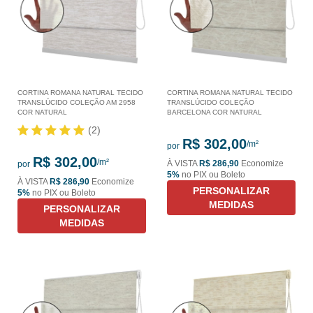
CORTINA ROMANA NATURAL TECIDO
CORTINA ROMANA NATURAL TECIDO
TRANSLÚCIDO COLEÇÃO AM 2958
TRANSLÚCIDO COLEÇÃO
COR NATURAL
BARCELONA COR NATURAL
(2)
R$ 302,00
por
R$ 302,00
À VISTA
R$ 286,90
Economize
por
5%
no PIX ou Boleto
À VISTA
R$ 286,90
Economize
PERSONALIZAR
5%
no PIX ou Boleto
MEDIDAS
PERSONALIZAR
MEDIDAS