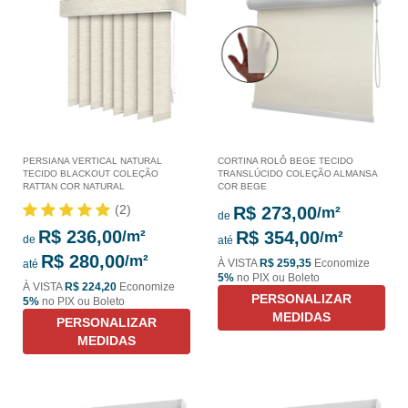
PERSIANA VERTICAL NATURAL
CORTINA ROLÔ BEGE TECIDO
TECIDO BLACKOUT COLEÇÃO
TRANSLÚCIDO COLEÇÃO ALMANSA
RATTAN COR NATURAL
COR BEGE
(2)
R$ 273,00
de
R$ 236,00
R$ 354,00
de
até
R$ 280,00
À VISTA
R$ 259,35
Economize
até
5%
no PIX ou Boleto
À VISTA
R$ 224,20
Economize
PERSONALIZAR
5%
no PIX ou Boleto
MEDIDAS
PERSONALIZAR
MEDIDAS