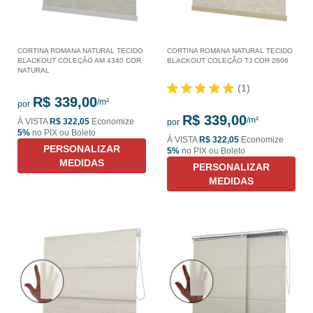
CORTINA ROMANA NATURAL TECIDO
CORTINA ROMANA NATURAL TECIDO
BLACKOUT COLEÇÃO AM 4340 COR
BLACKOUT COLEÇÃO TJ COR 2606
NATURAL
(1)
R$ 339,00
por
R$ 339,00
À VISTA
R$ 322,05
Economize
por
5%
no PIX ou Boleto
À VISTA
R$ 322,05
Economize
PERSONALIZAR
5%
no PIX ou Boleto
MEDIDAS
PERSONALIZAR
MEDIDAS