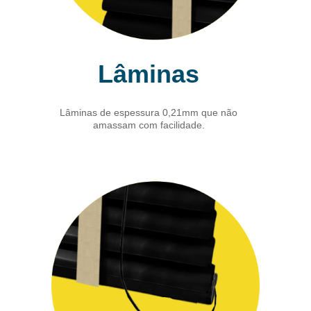
Lâminas
Lâminas de espessura 0,21mm que não
amassam com facilidade.