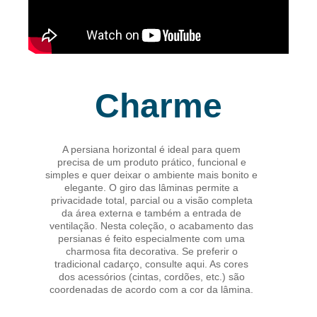
Charme
A persiana horizontal é ideal para quem
precisa de um produto prático, funcional e
simples e quer deixar o ambiente mais bonito e
elegante. O giro das lâminas permite a
privacidade total, parcial ou a visão completa
da área externa e também a entrada de
ventilação. Nesta coleção, o acabamento das
persianas é feito especialmente com uma
charmosa fita decorativa. Se preferir o
tradicional cadarço,
consulte aqui.
As cores
dos acessórios (cintas, cordões, etc.) são
coordenadas de acordo com a cor da lâmina.