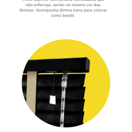
não enferruja, sendo na mesma cor das
lâminas. Acompanha lâmina extra para colocar
como bandô.