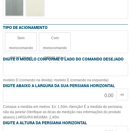
TIPO DE ACIONAMENTO
Sem
Com
monocomando
monocomando
(R$385,00/m²)
(R$500,00/m²)
DIGITE O MODELO CONFORME O LADO DO COMANDO DESEJADO
modelo D (comando na direita); modelo E (comando na esquerda)
DIGITE ABAIXO A LARGURA DA SUA PERSIANA HORIZONTAL
m
Coloque a medida em metros. Ex: 1,50m. Atenção! É a medida de persiana,
não da janela! (Verifique as dicas de medição nas informações do produto
abaixo) LARGURA MÁXIMA: 2,40m
DIGITE A ALTURA DA PERSIANA HORIZONTAL