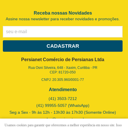
Receba nossas Novidades
Assine nossa newsletter para receber novidades e promoções.
CADASTRAR
Persianet Comércio de Persianas Ltda
Rua Osni Silveira, 648
-
Xaxim, Curitiba
-
PR
CEP: 81720-050
CNPJ: 20.305.960/0001-77
Atendimento
(41)
3503-7212
(41)
99955-5057
(WhatsApp)
Seg a Sex - 9h às 12h - 13h30 às 17h30 (Somente Online)
vendas@persianet.com.br
Usamos cookies para garantir que oferecemos a melhor experiência em nosso site. Isso