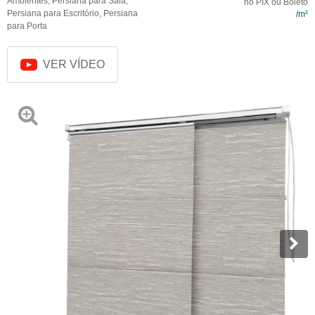
Ambientes
,
Persiana para Sala
,
no PIX ou Boleto
Persiana para Escritório
,
Persiana
para Porta
VER VÍDEO