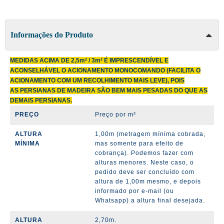
Informações do Produto
MEDIDAS ACIMA DE 2,5m² / 3m² É IMPRESCENDÍVEL E
ACONSELHÁVEL O ACIONAMENTO MONOCOMANDO
(FACILITA O
ACIONAMENTO COM UM RECOLHIMENTO MAIS LEVE)
, POIS
AS PERSIANAS DE MADEIRA SÃO BEM MAIS PESADAS DO QUE AS
DEMAIS PERSIANAS.
PREÇO
Preço por m²
ALTURA
1,00m (metragem mínima cobrada,
MÍNIMA
mas somente para efeito de
cobrança). Podemos fazer com
alturas menores.
Neste caso, o
pedido deve ser concluído com
altura de 1,00m mesmo, e depois
informado por e-mail (ou
Whatsapp) a altura final desejada.
ALTURA
2,70m.