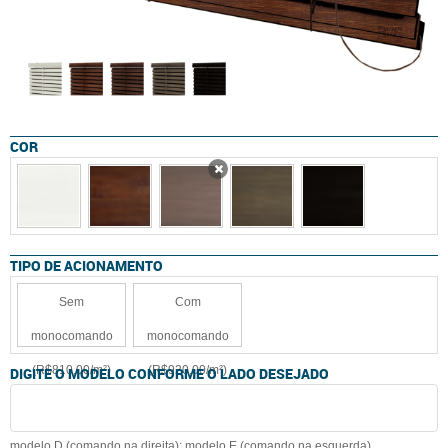
COR
x
TIPO DE ACIONAMENTO
Sem
Com
monocomando
monocomando
(R$810,00/m²)
(R$920,00/m²)
DIGITE O MODELO CONFORME O LADO DESEJADO
modelo D (comando na direita); modelo E (comando na esquerda)