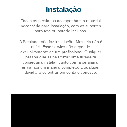
Instalação
Todas as persianas acompanham o material
necessário para instalação, com os suportes
para teto ou parede inclusos.
A Persianet não faz instalação. Mas, ela não é
difícil. Esse serviço não depende
exclusivamente de um profissional. Qualquer
pessoa que saiba utilizar uma furadeira
conseguirá instalar. Junto com a persiana,
enviamos um manual completo. E qualquer
dúvida, é só entrar em contato conosco.