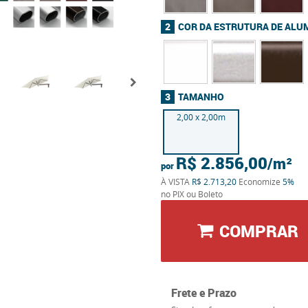
COR DA ESTRUTURA DE ALU
TAMANHO
2,00 x 2,00m
R$ 2.856,00
por
À VISTA
R$ 2.713,20
Economize
5%
no PIX ou Boleto
COMPRAR
Frete e Prazo