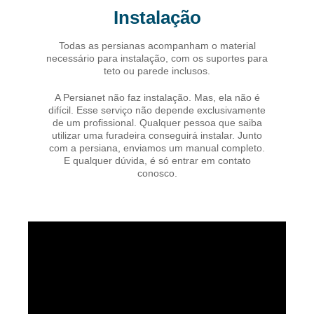
Instalação
Todas as persianas acompanham o material
necessário para instalação, com os suportes para
teto ou parede inclusos.
A Persianet não faz instalação. Mas, ela não é
difícil. Esse serviço não depende exclusivamente
de um profissional. Qualquer pessoa que saiba
utilizar uma furadeira conseguirá instalar. Junto
com a persiana, enviamos um manual completo.
E qualquer dúvida, é só entrar em contato
conosco.