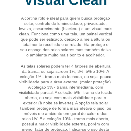
Visual Clean
A cortina rolô é ideal para quem busca proteção
solar, controle de luminosidade, privacidade,
leveza, escurecimento (blackout) e um visual mais
clean. Funciona como uma tela, um painel vertical
que pode ser esticado, deixado à meia altura ou
totalmente recolhido e enrolado. Ela protege o
seu espaço dos raios solares mas também deixa
o ambiente muito mais bonito e acolhedor.
As telas solares podem ter 4 fatores de abertura
da trama, ou seja screen 1%; 3%, 5% e 10%: A
coleção 1% - trama mais fechada, ou seja: pouca
visibilidade para a área externa. (maior proteção).
A coleção 3% - trama intermediária, com
visibilidade parcial. A coleção 5% - trama do tecido
aberta, ou seja com mais visibilidade para o
exterior (à noite se inverte). A opção tela solar
também protege de forma mais efetiva o piso, os
móveis e o ambiente em geral do calor e dos
raios UV. E a coleção 10% - trama mais aberta,
possui a maior visibilidade externa, porém com
menor fator de proteção. Indica-se o uso desta