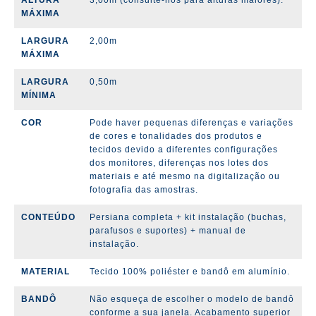
ALTURA
3,00m (consulte-nos para alturas maiores).
MÁXIMA
LARGURA
2,00m
MÁXIMA
LARGURA
0,50m
MÍNIMA
COR
Pode haver pequenas diferenças e variações
de cores e tonalidades dos produtos e
tecidos devido a diferentes configurações
dos monitores, diferenças nos lotes dos
materiais e até mesmo na digitalização ou
fotografia das amostras.
CONTEÚDO
Persiana completa + kit instalação (
buchas,
parafusos e suportes)
+ manual de
instalação.
MATERIAL
Tecido 100% poliéster e bandô em alumínio.
BANDÔ
Não esqueça de escolher o modelo de bandô
conforme a sua janela. Acabamento superior