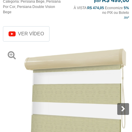
R$ 499,00
por
Categoria:
Persiana Bege
,
Persiana
Por Cor
,
Persiana Double Vision
À VISTA
R$ 474,05
Economize
5%
Bege
no PIX ou Boleto
VER VÍDEO