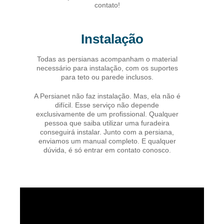
contato!
Instalação
Todas as persianas acompanham o material
necessário para instalação, com os suportes
para teto ou parede inclusos.
A Persianet não faz instalação. Mas, ela não é
difícil. Esse serviço não depende
exclusivamente de um profissional. Qualquer
pessoa que saiba utilizar uma furadeira
conseguirá instalar. Junto com a persiana,
enviamos um manual completo. E qualquer
dúvida, é só entrar em contato conosco.