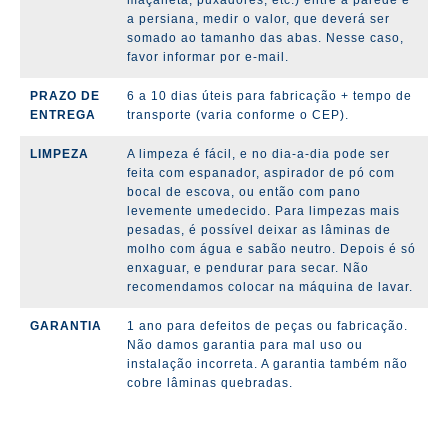
maçaneta, puxadores, etc.) entre a parede e
a persiana, medir o valor, que deverá ser
somado ao tamanho das abas. Nesse caso,
favor informar por e-mail.
PRAZO DE
6 a 10 dias úteis para fabricação + tempo de
ENTREGA
transporte (varia conforme o CEP).
LIMPEZA
A limpeza é fácil, e no dia-a-dia pode ser
feita com espanador, aspirador de pó com
bocal de escova, ou então com pano
levemente umedecido. Para limpezas mais
pesadas, é possível deixar as lâminas de
molho com água e sabão neutro. Depois é só
enxaguar, e pendurar para secar. Não
recomendamos colocar na máquina de lavar.
GARANTIA
1 ano para defeitos de peças ou fabricação.
Não damos garantia para mal uso ou
instalação incorreta. A garantia também não
cobre lâminas quebradas.