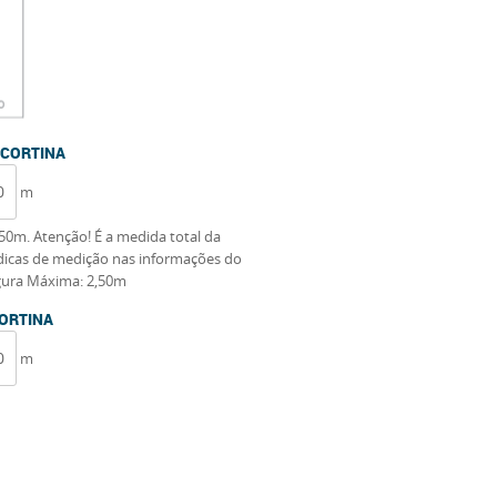
 CORTINA
m
50m. Atenção! É a medida total da
s dicas de medição nas informações do
gura Máxima: 2,50m
CORTINA
m