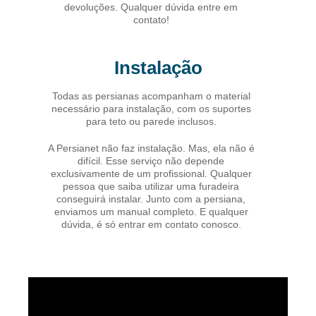
devoluções. Qualquer dúvida entre em
contato!
Instalação
Todas as persianas acompanham o material
necessário para instalação, com os suportes
para teto ou parede inclusos.
A Persianet não faz instalação. Mas, ela não é
difícil. Esse serviço não depende
exclusivamente de um profissional. Qualquer
pessoa que saiba utilizar uma furadeira
conseguirá instalar. Junto com a persiana,
enviamos um manual completo. E qualquer
dúvida, é só entrar em contato conosco.