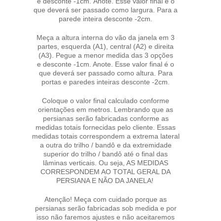
e desconte -1cm. Anote. Esse valor final é o
que deverá ser passado como largura. Para a
parede inteira desconte -2cm.
Meça a altura interna do vão da janela em 3
partes, esquerda (A1), central (A2) e direita
(A3). Pegue a menor medida das 3 opções
e desconte -1cm. Anote. Esse valor final é o
que deverá ser passado como altura. Para
portas e paredes inteiras desconte -2cm.
Coloque o valor final calculado conforme
orientações em metros. Lembrando que as
persianas serão fabricadas conforme as
medidas totais fornecidas pelo cliente. Essas
medidas totais correspondem a extrema lateral
a outra do trilho / bandô e da extremidade
superior do trilho / bandô até o final das
lâminas verticais. Ou seja, AS MEDIDAS
CORRESPONDEM AO TOTAL GERAL DA
PERSIANA E NÃO DA JANELA!
Atenção! Meça com cuidado porque as
persianas serão fabricadas sob medida e por
isso não faremos ajustes e não aceitaremos