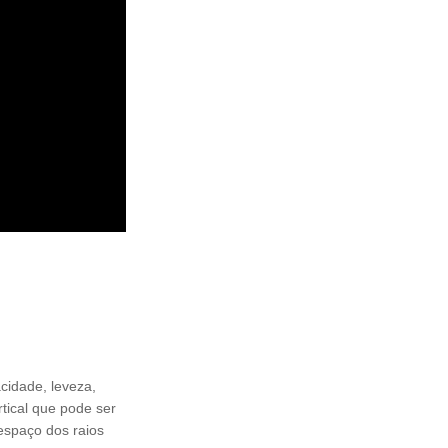
acidade, leveza,
tical que pode ser
 espaço dos raios