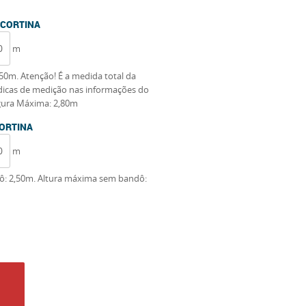
 CORTINA
m
50m. Atenção! É a medida total da
s dicas de medição nas informações do
gura Máxima: 2,80m
CORTINA
m
: 2,50m. Altura máxima sem bandô: