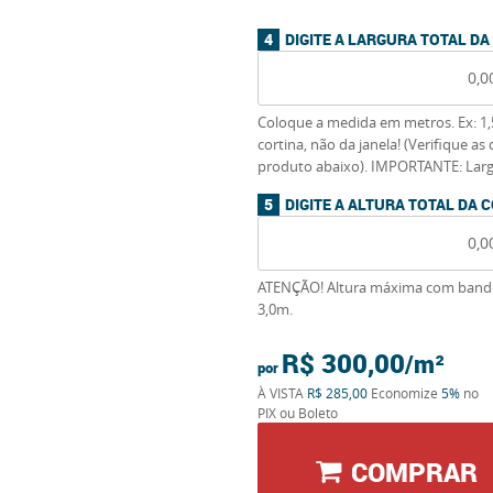
DIGITE A LARGURA TOTAL DA
Coloque a medida em metros. Ex: 1,
cortina, não da janela! (Verifique a
produto abaixo). IMPORTANTE: Lar
DIGITE A ALTURA TOTAL DA 
ATENÇÃO! Altura máxima com bandô
3,0m.
R$ 300,00
por
À VISTA
R$ 285,00
Economize
5%
no
PIX ou Boleto
COMPRAR