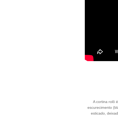
A cortina rolô 
escurecimento (bl
esticado, deixad