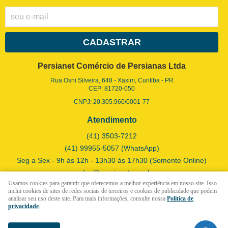
CADASTRAR
Persianet Comércio de Persianas Ltda
Rua Osni Silveira, 648
-
Xaxim, Curitiba
-
PR
CEP: 81720-050
CNPJ: 20.305.960/0001-77
Atendimento
(41)
3503-7212
(41)
99955-5057
(WhatsApp)
Seg a Sex - 9h às 12h - 13h30 às 17h30 (Somente Online)
vendas@persianet.com.br
Usamos cookies para garantir que oferecemos a melhor experiência em nosso site. Isso
inclui cookies de sites de redes sociais de terceiros e cookies de publicidade que podem
analisar seu uso deste site. Para mais informações, consulte nossa
Política de
LOJA VIRTUAL CRIADA POR
privacidade
.