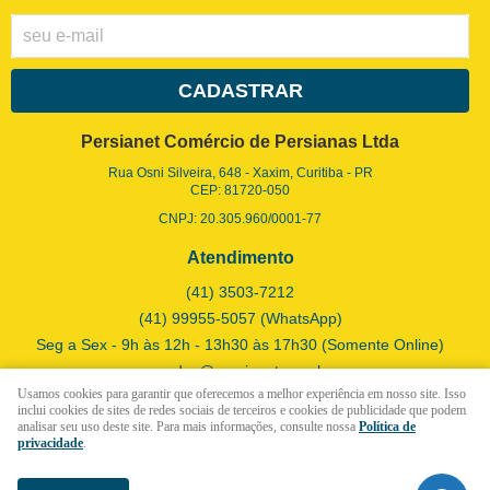
CADASTRAR
Persianet Comércio de Persianas Ltda
Rua Osni Silveira, 648
-
Xaxim, Curitiba
-
PR
CEP: 81720-050
CNPJ: 20.305.960/0001-77
Atendimento
(41)
3503-7212
(41)
99955-5057
(WhatsApp)
Seg a Sex - 9h às 12h - 13h30 às 17h30 (Somente Online)
vendas@persianet.com.br
Usamos cookies para garantir que oferecemos a melhor experiência em nosso site. Isso
inclui cookies de sites de redes sociais de terceiros e cookies de publicidade que podem
analisar seu uso deste site. Para mais informações, consulte nossa
Política de
LOJA VIRTUAL CRIADA POR
privacidade
.