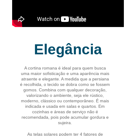
Elegância
A cortina romana é ideal para quem busca
uma maior sofisticação e uma aparência mais
atraente e elegante. A medida que a persiana
é recolhida, o tecido se dobra como se fossem
gomos. Combina com qualquer decoração,
valorizando o ambiente, seja ele rústico,
moderno, clássico ou contemporâneo. É mais
indicada e usada em salas e quartos. Em
cozinhas e áreas de serviço não é
recomendada, pois pode acumular gordura e
sujeira.
As telas solares podem ter 4 fatores de