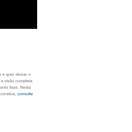
s e quer deixar o
u a visão completa
res lisas. Nesta
ecorativa,
consulte