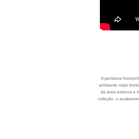
A persiana horizont
ambiente mais bonito
da área externa e 
coleção, o acabament