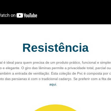
Resistência
al é ideal para quem precisa de um produto prático, funcional e simple
 e elegante. O giro das lâminas permite a privacidade total, parcial o
também a entrada de ventilação. Esta coleção de Pvc é composta por co
o das persianas é com o tradicional cadarço. Se preferir com a fita d
aqui.