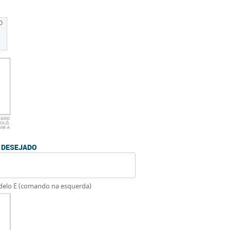
O
O DESEJADO
delo E (comando na esquerda)