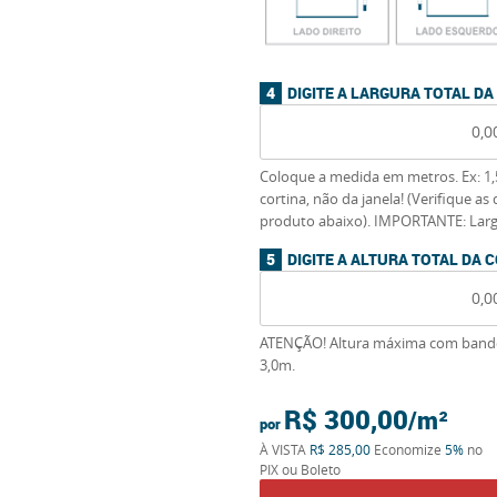
DIGITE A LARGURA TOTAL DA
Coloque a medida em metros. Ex: 1,
cortina, não da janela! (Verifique a
produto abaixo). IMPORTANTE: Lar
DIGITE A ALTURA TOTAL DA 
ATENÇÃO! Altura máxima com bandô
3,0m.
R$ 300,00
por
À VISTA
R$ 285,00
Economize
5%
no
PIX ou Boleto