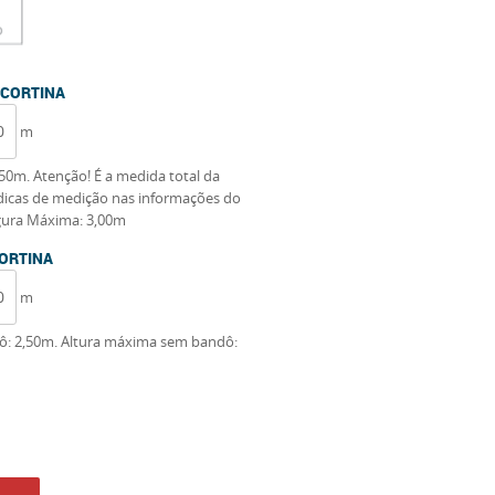
 CORTINA
m
50m. Atenção! É a medida total da
s dicas de medição nas informações do
gura Máxima: 3,00m
CORTINA
m
: 2,50m. Altura máxima sem bandô: