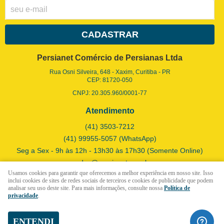
CADASTRAR
Persianet Comércio de Persianas Ltda
Rua Osni Silveira, 648
-
Xaxim, Curitiba
-
PR
CEP: 81720-050
CNPJ: 20.305.960/0001-77
Atendimento
(41)
3503-7212
(41)
99955-5057
(WhatsApp)
Seg a Sex - 9h às 12h - 13h30 às 17h30 (Somente Online)
vendas@persianet.com.br
Usamos cookies para garantir que oferecemos a melhor experiência em nosso site. Isso
inclui cookies de sites de redes sociais de terceiros e cookies de publicidade que podem
analisar seu uso deste site. Para mais informações, consulte nossa
Política de
LOJA VIRTUAL CRIADA POR
privacidade
.
ENTENDI