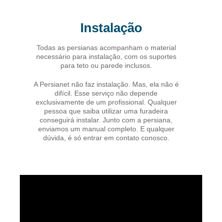
Instalação
Todas as persianas acompanham o material
necessário para instalação, com os suportes
para teto ou parede inclusos.
A Persianet não faz instalação. Mas, ela não é
difícil. Esse serviço não depende
exclusivamente de um profissional. Qualquer
pessoa que saiba utilizar uma furadeira
conseguirá instalar. Junto com a persiana,
enviamos um manual completo. E qualquer
dúvida, é só entrar em contato conosco.