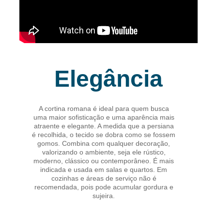
Elegância
A cortina romana é ideal para quem busca
uma maior sofisticação e uma aparência mais
atraente e elegante. A medida que a persiana
é recolhida, o tecido se dobra como se fossem
gomos. Combina com qualquer decoração,
valorizando o ambiente, seja ele rústico,
moderno, clássico ou contemporâneo. É mais
indicada e usada em salas e quartos. Em
cozinhas e áreas de serviço não é
recomendada, pois pode acumular gordura e
sujeira.