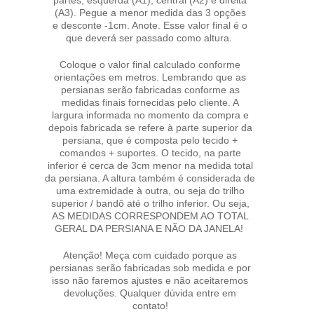
partes, esquerda (A1), central (A2) e direita
(A3). Pegue a menor medida das 3 opções
e desconte -1cm. Anote. Esse valor final é o
que deverá ser passado como altura.
Coloque o valor final calculado conforme
orientações em metros. Lembrando que as
persianas serão fabricadas conforme as
medidas finais fornecidas pelo cliente. A
largura informada no momento da compra e
depois fabricada se refere à parte superior da
persiana, que é composta pelo tecido +
comandos + suportes. O tecido, na parte
inferior é cerca de 3cm menor na medida total
da persiana. A altura também é considerada de
uma extremidade à outra, ou seja do trilho
superior / bandô até o trilho inferior. Ou seja,
AS MEDIDAS CORRESPONDEM AO TOTAL
GERAL DA PERSIANA E NÃO DA JANELA!
Atenção! Meça com cuidado porque as
persianas serão fabricadas sob medida e por
isso não faremos ajustes e não aceitaremos
devoluções. Qualquer dúvida entre em
contato!