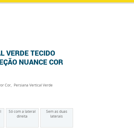
L VERDE TECIDO
EÇÃO NUANCE COR
Por Cor
Persiana Vertical Verde
l
Só com a lateral
Sem as duas
direita
laterais