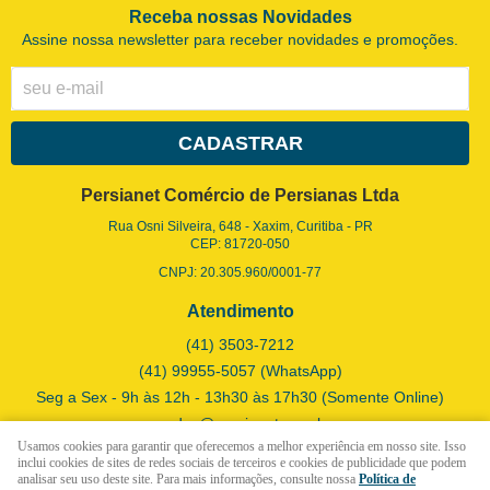
Receba nossas Novidades
Assine nossa newsletter para receber novidades e promoções.
CADASTRAR
Persianet Comércio de Persianas Ltda
Rua Osni Silveira, 648
-
Xaxim, Curitiba
-
PR
CEP: 81720-050
CNPJ: 20.305.960/0001-77
Atendimento
(41)
3503-7212
(41)
99955-5057
(WhatsApp)
Seg a Sex - 9h às 12h - 13h30 às 17h30 (Somente Online)
vendas@persianet.com.br
Usamos cookies para garantir que oferecemos a melhor experiência em nosso site. Isso
inclui cookies de sites de redes sociais de terceiros e cookies de publicidade que podem
analisar seu uso deste site. Para mais informações, consulte nossa
Política de
LOJA VIRTUAL CRIADA POR