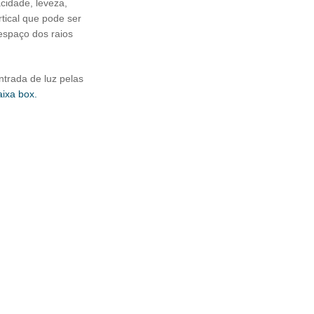
acidade, leveza,
tical que pode ser
 espaço dos raios
ntrada de luz pelas
aixa box.