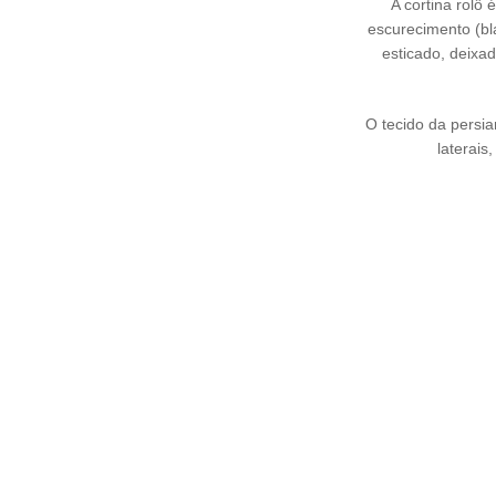
A cortina rolô 
escurecimento (bl
esticado, deixad
O tecido da persia
laterai