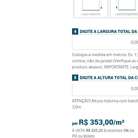
DIGITE A LARGURA TOTAL DA
Coloque a medida em metros. Ex: 1,
cortina, não da janela! (Verifique a
produto abaixo). IMPORTANTE: Lar
DIGITE A ALTURA TOTAL DA 
ATENÇÃO! Altura máxima com bandô
3,0m.
R$ 353,00
por
À VISTA
R$ 335,35
Economize
5%
no
PIX ou Boleto