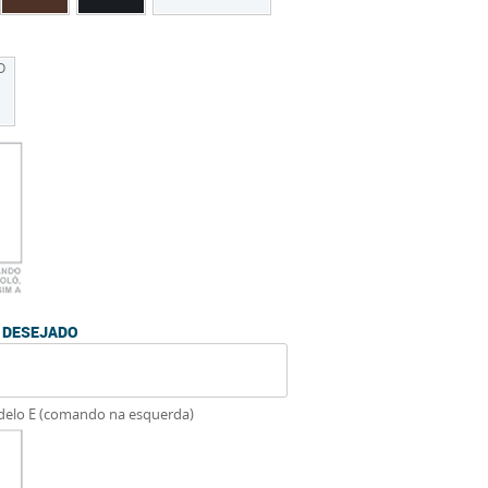
O
O DESEJADO
delo E (comando na esquerda)