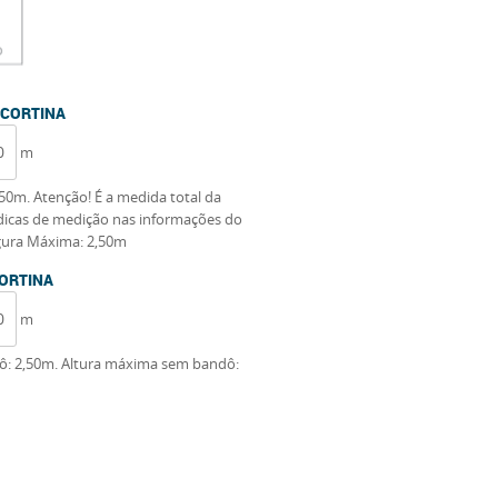
 CORTINA
m
50m. Atenção! É a medida total da
s dicas de medição nas informações do
gura Máxima: 2,50m
CORTINA
m
: 2,50m. Altura máxima sem bandô: