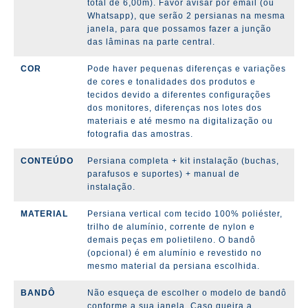
total de 6,00m). Favor avisar por email (ou
Whatsapp), que serão 2 persianas na mesma
janela, para que possamos fazer a junção
das lâminas na parte central.
COR
Pode haver pequenas diferenças e variações
de cores e tonalidades dos produtos e
tecidos devido a diferentes configurações
dos monitores, diferenças nos lotes dos
materiais e até mesmo na digitalização ou
fotografia das amostras.
CONTEÚDO
Persiana completa + kit instalação (
buchas,
parafusos e suportes)
+ manual de
instalação.
MATERIAL
Persiana vertical com tecido 100% poliéster,
trilho de alumínio, corrente de nylon e
demais peças em polietileno. O bandô
(opcional) é em alumínio e revestido no
mesmo material da persiana escolhida.
BANDÔ
Não esqueça de escolher o modelo de bandô
conforme a sua janela. Caso queira a