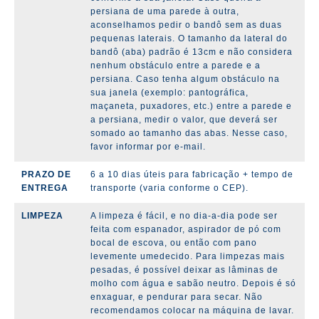
persiana de uma parede à outra,
aconselhamos pedir o bandô sem as duas
pequenas laterais. O tamanho da lateral do
bandô (aba) padrão é 13cm e não considera
nenhum obstáculo entre a parede e a
persiana. Caso tenha algum obstáculo na
sua janela (exemplo: pantográfica,
maçaneta, puxadores, etc.) entre a parede e
a persiana, medir o valor, que deverá ser
somado ao tamanho das abas. Nesse caso,
favor informar por e-mail.
PRAZO DE
6 a 10 dias úteis para fabricação + tempo de
ENTREGA
transporte (varia conforme o CEP).
LIMPEZA
A limpeza é fácil, e no dia-a-dia pode ser
feita com espanador, aspirador de pó com
bocal de escova, ou então com pano
levemente umedecido. Para limpezas mais
pesadas, é possível deixar as lâminas de
molho com água e sabão neutro. Depois é só
enxaguar, e pendurar para secar. Não
recomendamos colocar na máquina de lavar.