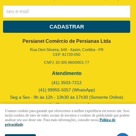
CADASTRAR
Persianet Comércio de Persianas Ltda
Rua Osni Silveira, 648
-
Xaxim, Curitiba
-
PR
CEP: 81720-050
CNPJ: 20.305.960/0001-77
Atendimento
(41)
3503-7212
(41)
99955-5057
(WhatsApp)
Seg a Sex - 9h às 12h - 13h30 às 17h30 (Somente Online)
vendas@persianet.com.br
Usamos cookies para garantir que oferecemos a melhor experiência em nosso site. Isso
inclui cookies de sites de redes sociais de terceiros e cookies de publicidade que podem
analisar seu uso deste site. Para mais informações, consulte nossa
Política de
LOJA VIRTUAL CRIADA POR
privacidade
.