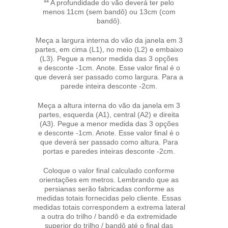
** A profundidade do vão deverá ter pelo
menos 11cm (sem bandô) ou 13cm (com
bandô).
Meça a largura interna do vão da janela em 3
partes, em cima (L1), no meio (L2) e embaixo
(L3). Pegue a menor medida das 3 opções
e desconte -1cm. Anote. Esse valor final é o
que deverá ser passado como largura. Para a
parede inteira desconte -2cm.
Meça a altura interna do vão da janela em 3
partes, esquerda (A1), central (A2) e direita
(A3). Pegue a menor medida das 3 opções
e desconte -1cm. Anote. Esse valor final é o
que deverá ser passado como altura. Para
portas e paredes inteiras desconte -2cm.
Coloque o valor final calculado conforme
orientações em metros. Lembrando que as
persianas serão fabricadas conforme as
medidas totais fornecidas pelo cliente. Essas
medidas totais correspondem a extrema lateral
a outra do trilho / bandô e da extremidade
superior do trilho / bandô até o final das