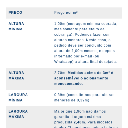
PREÇO
Preço por m²
ALTURA
1,00m (metragem mínima cobrada,
MÍNIMA
mas somente para efeito de
cobrança). Podemos fazer com
alturas menores.
Neste caso, o
pedido deve ser concluído com
altura de 1,00m mesmo, e depois
informado por e-mail (ou
Whatsapp) a altura final desejada.
ALTURA
2,70m.
Medidas acima de 3m² é
MÁXIMA
aconselhável o acionamento
monocomando.
LARGURA
0,39m (consulte-nos para alturas
MÍNIMA
menores de 0,39m).
LARGURA
Maior que 1,90m não damos
MÁXIMA
garantia. Largura máxima
produzida
2,40m.
Para modelos
duplex (2 persianas lado a lado no