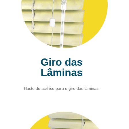
Giro das
Lâminas
Haste de acrílico para o giro das lâminas.