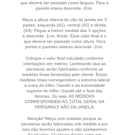
que deverá ser passado como largura. Para a
parede inteira desconte -2cm.
Meça a altura interna do vão da janela em 3
partes, esquerda (A1), central (A2) e direita
(A3). Pegue a menor medida das 3 opções
e desconte -1cm. Anote. Esse valor final é o
que deverá ser passado como altura. Para
portas e paredes inteiras desconte -2cm.
Coloque o valor final calculado conforme
orientações em metros. Lembrando que as
persianas serão fabricadas conforme as
medidas finais fornecidas pelo cliente. Essas
medidas totais correspondem a extrema lateral
a outra do trilho / bandô e da extremidade
superior do trilho / bandô até o final das
lâminas. Ou seja, AS MEDIDAS
CORRESPONDEM AO TOTAL GERAL DA
PERSIANA E NÃO DA JANELA!
Atenção! Meça com cuidado porque as
persianas serão fabricadas sob medida e por
isso não faremos ajustes e não aceitaremos
devoluções. Qualquer dúvida entre em