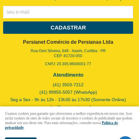
CADASTRAR
Persianet Comércio de Persianas Ltda
Rua Osni Silveira, 648
-
Xaxim, Curitiba
-
PR
CEP: 81720-050
CNPJ: 20.305.960/0001-77
Atendimento
(41)
3503-7212
(41)
99955-5057
(WhatsApp)
Seg a Sex - 9h às 12h - 13h30 às 17h30 (Somente Online)
vendas@persianet.com.br
Usamos cookies para garantir que oferecemos a melhor experiência em nosso site. Isso
inclui cookies de sites de redes sociais de terceiros e cookies de publicidade que podem
analisar seu uso deste site. Para mais informações, consulte nossa
Política de
LOJA VIRTUAL CRIADA POR
privacidade
.