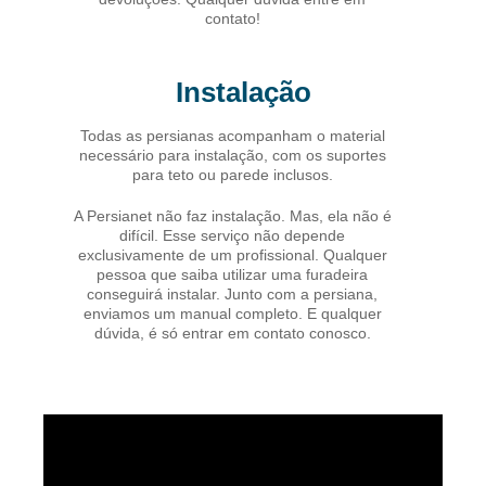
contato!
Instalação
Todas as persianas acompanham o material
necessário para instalação, com os suportes
para teto ou parede inclusos.
A Persianet não faz instalação. Mas, ela não é
difícil. Esse serviço não depende
exclusivamente de um profissional. Qualquer
pessoa que saiba utilizar uma furadeira
conseguirá instalar. Junto com a persiana,
enviamos um manual completo. E qualquer
dúvida, é só entrar em contato conosco.