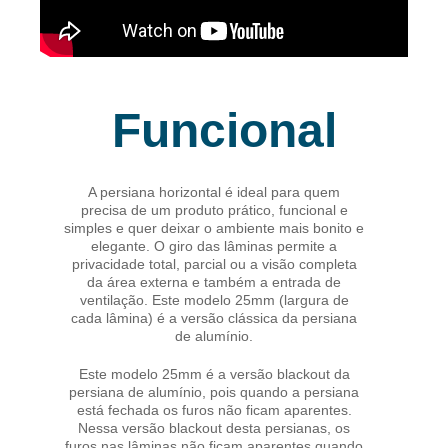
Funcional
A persiana horizontal é ideal para quem
precisa de um produto prático, funcional e
simples e quer deixar o ambiente mais bonito e
elegante. O giro das lâminas permite a
privacidade total, parcial ou a visão completa
da área externa e também a entrada de
ventilação. Este modelo 25mm (largura de
cada lâmina) é a versão clássica da persiana
de alumínio.
Este modelo 25mm é a versão blackout da
persiana de alumínio, pois quando a persiana
está fechada os furos não ficam aparentes.
Nessa versão blackout desta persianas, os
furos nas lâminas não ficam aparentes quando