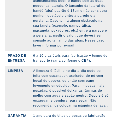
aconselhamos pedir o bandô sem as duas
pequenas laterais. O tamanho da lateral do
bandô (aba) padrão é 13cm e não considera
nenhum obstáculo entre a parede e a
persiana. Caso tenha algum obstáculo na
sua janela (exemplo: pantográfica,
maçaneta, puxadores, etc.) entre a parede e
a persiana, medir o valor, que deverá ser
somado ao tamanho das abas. Nesse caso,
favor informar por e-mail.
PRAZO DE
6 a 10 dias úteis para fabricação + tempo de
ENTREGA
transporte (varia conforme o CEP).
LIMPEZA
A limpeza é fácil, e no dia-a-dia pode ser
feita com espanador, aspirador de pó com
bocal de escova, ou então com pano
levemente umedecido. Para limpezas mais
pesadas, é possível deixar as lâminas de
molho com água e sabão neutro. Depois é só
enxaguar, e pendurar para secar. Não
recomendamos colocar na máquina de lavar.
GARANTIA
1 ano para defeitos de peças ou fabricação.