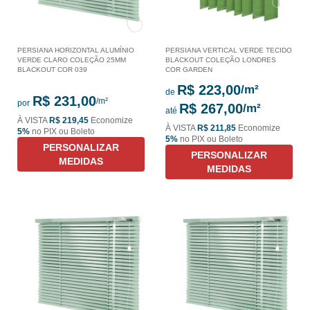
PERSIANA HORIZONTAL ALUMÍNIO
PERSIANA VERTICAL VERDE TECIDO
VERDE CLARO COLEÇÃO 25MM
BLACKOUT COLEÇÃO LONDRES
BLACKOUT COR 039
COR GARDEN
R$ 223,00
de
R$ 231,00
por
R$ 267,00
até
À VISTA
R$ 219,45
Economize
À VISTA
R$ 211,85
Economize
5%
no PIX ou Boleto
5%
no PIX ou Boleto
PERSONALIZAR
PERSONALIZAR
MEDIDAS
MEDIDAS