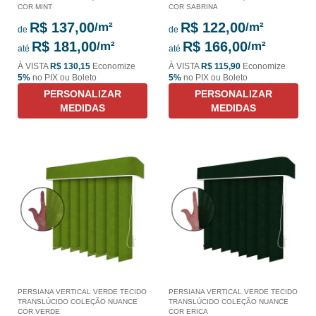
COR MINT
COR SABRINA
R$ 137,00
R$ 122,00
de
de
R$ 181,00
R$ 166,00
até
até
À VISTA
R$ 130,15
Economize
À VISTA
R$ 115,90
Economize
5%
no PIX ou Boleto
5%
no PIX ou Boleto
PERSONALIZAR
PERSONALIZAR
MEDIDAS
MEDIDAS
PERSIANA VERTICAL VERDE TECIDO
PERSIANA VERTICAL VERDE TECIDO
TRANSLÚCIDO COLEÇÃO NUANCE
TRANSLÚCIDO COLEÇÃO NUANCE
COR VERDE
COR ERICA