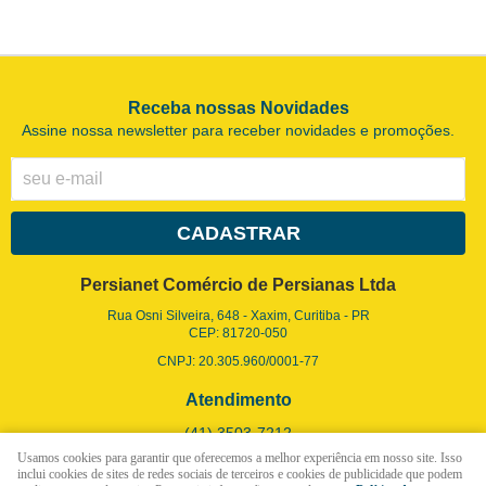
Receba nossas Novidades
Assine nossa newsletter para receber novidades e promoções.
CADASTRAR
Persianet Comércio de Persianas Ltda
Rua Osni Silveira, 648
-
Xaxim, Curitiba
-
PR
CEP: 81720-050
CNPJ: 20.305.960/0001-77
Atendimento
(41)
3503-7212
Usamos cookies para garantir que oferecemos a melhor experiência em nosso site. Isso
(41)
99955-5057
(WhatsApp)
inclui cookies de sites de redes sociais de terceiros e cookies de publicidade que podem
Seg a Sex - 9h às 12h - 13h30 às 17h30 (Somente Online)