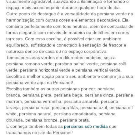
visualmente agradável, suavizando a iluminação e tornando o
espaço mais aconchegante durante qualquer hora do dia.
Outro ponto de destaque é a versatilidade da persiana verde na
harmonização com outras cores e elementos decorativos. Ela
combina perfeitamente com tons neutros, além de contrastar de
forma elegante com móveis de madeira ou detalhes em cores
terrosas. Com essa escolha, é possível criar um ambiente
equilibrado, sofisticado e conectado à sensação de frescor e
natureza dentro de casa ou no espaço corporativo.
Temos persianas verdes em diferentes modelos, seja a
persiana romana verde
;
persiana painel verde
;
persiana rolô
verde
;
persiana horizontal verde
e
persiana vertical verde
.
Escolha a melhor opção para o seu ambiente e compre já a sua
persiana verde aqui na Persianet!
Escolha também as outras
persianas por cor
:
persiana
branca
,
persiana
preta
,
persiana bege
,
persiana cinza
,
persiana
marrom
,
persiana vermelha
,
persiana amarela
,
persiana
laranja
,
persiana rosa
,
persiana lilás
,
persiana azul
,
persiana off
white
,
persiana natural
,
persiana amadeirada
,
persiana
dourada
,
persiana bronze
,
persiana prata
.
E conheça também todas as
persianas sob medida
que
trabalhamos no site da Persianet!