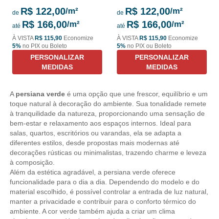
R$ 122,00
R$ 122,00
de
de
R$ 166,00
R$ 166,00
até
até
À VISTA
R$ 115,90
Economize
À VISTA
R$ 115,90
Economize
5%
no PIX ou Boleto
5%
no PIX ou Boleto
PERSONALIZAR
PERSONALIZAR
MEDIDAS
MEDIDAS
A
persiana verde
é uma opção que une frescor, equilíbrio e um
toque natural à decoração do ambiente. Sua tonalidade remete
à tranquilidade da natureza, proporcionando uma sensação de
bem-estar e relaxamento aos espaços internos. Ideal para
salas, quartos, escritórios ou varandas, ela se adapta a
diferentes estilos, desde propostas mais modernas até
decorações rústicas ou minimalistas, trazendo charme e leveza
à composição.
Além da estética agradável, a persiana verde oferece
funcionalidade para o dia a dia. Dependendo do modelo e do
material escolhido, é possível controlar a entrada de luz natural,
manter a privacidade e contribuir para o conforto térmico do
ambiente. A cor verde também ajuda a criar um clima