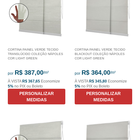
CORTINA PAINEL VERDE TECIDO
CORTINA PAINEL VERDE TECIDO
TRANSLÚCIDO COLEÇÃO NÁPOLES
BLACKOUT COLEÇÃO NÁPOLES
COR LIGHT GREEN
COR LIGHT GREEN
R$ 387,00
R$ 364,00
por
por
À VISTA
R$ 367,65
Economize
À VISTA
R$ 345,80
Economize
5%
no PIX ou Boleto
5%
no PIX ou Boleto
PERSONALIZAR
PERSONALIZAR
MEDIDAS
MEDIDAS