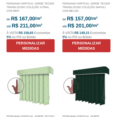
PERSIANA VERTICAL VERDE TECIDO
PERSIANA VERTICAL VERDE TECIDO
TRANSLÚCIDO COLEÇÃO VITRAL
TRANSLÚCIDO COLEÇÃO NAPOLI
COR MINT
COR MELON
R$ 167,00
R$ 157,00
de
de
R$ 211,00
R$ 201,00
até
até
À VISTA
R$ 158,65
Economize
À VISTA
R$ 149,15
Economize
5%
no PIX ou Boleto
5%
no PIX ou Boleto
PERSONALIZAR
PERSONALIZAR
MEDIDAS
MEDIDAS
PERSIANA VERTICAL VERDE TECIDO
PERSIANA VERTICAL VERDE